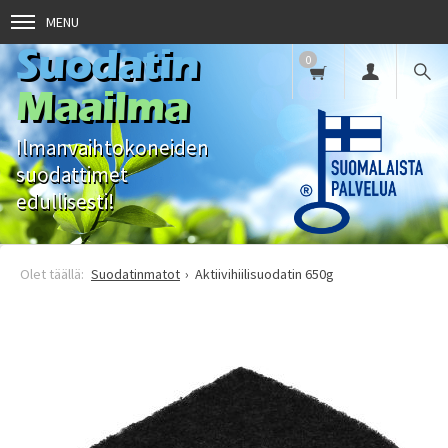
MENU
Suodatin
0
Maailma
Ilmanvaihtokoneiden
suodattimet
edullisesti!
Suodatinmatot
Aktiivihiilisuodatin 650g