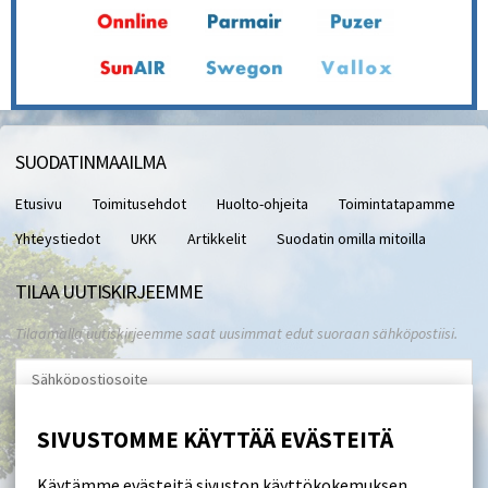
SUODATINMAAILMA
Etusivu
Toimitusehdot
Huolto-ohjeita
Toimintatapamme
Yhteystiedot
UKK
Artikkelit
Suodatin omilla mitoilla
TILAA UUTISKIRJEEMME
Tilaamalla uutiskirjeemme saat uusimmat edut suoraan sähköpostiisi.
Hyväksyn henkilötietojen tallentamisen (
lue
)
SIVUSTOMME KÄYTTÄÄ EVÄSTEITÄ
Tilaa
Käytämme evästeitä sivuston käyttökokemuksen