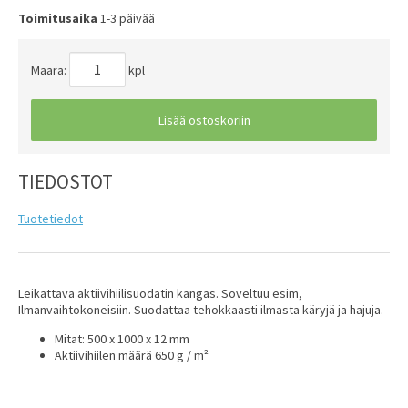
Toimitusaika
1-3 päivää
Määrä:
kpl
Lisää ostoskoriin
TIEDOSTOT
Tuotetiedot
Leikattava aktiivihiilisuodatin kangas. Soveltuu esim,
Ilmanvaihtokoneisiin. Suodattaa tehokkaasti ilmasta käryjä ja hajuja.
Mitat: 500 x 1000 x 12 mm
Aktiivihiilen määrä 650 g / m²