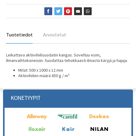
Tuotetiedot
Arvostelut
Leikattava aktiivihiilisuodatin kangas. Soveltuu esim,
Ilmanvaihtokoneisiin. Suodattaa tehokkaasti ilmasta käryjä ja hajuja.
Mitat: 500 x 1000 x 12 mm
Aktiivihiilen määrä 650 g / m²
KONETYYPIT