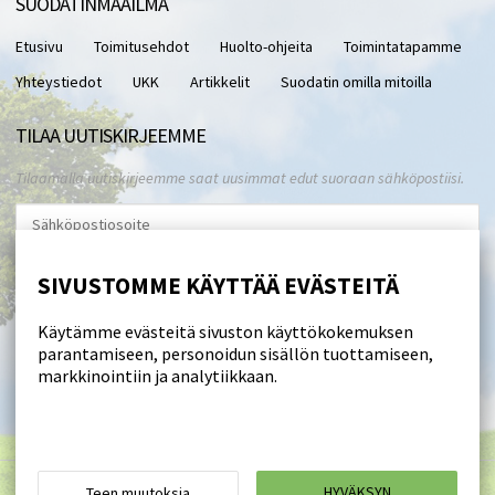
SUODATINMAAILMA
Etusivu
Toimitusehdot
Huolto-ohjeita
Toimintatapamme
Yhteystiedot
UKK
Artikkelit
Suodatin omilla mitoilla
TILAA UUTISKIRJEEMME
Tilaamalla uutiskirjeemme saat uusimmat edut suoraan sähköpostiisi.
Hyväksyn henkilötietojen tallentamisen (
lue
)
SIVUSTOMME KÄYTTÄÄ EVÄSTEITÄ
Tilaa
Käytämme evästeitä sivuston käyttökokemuksen
parantamiseen, personoidun sisällön tuottamiseen,
SEURAA MEITÄ
markkinointiin ja analytiikkaan.
Suodatinmaailma © 2026
HYVÄKSYN
Teen muutoksia