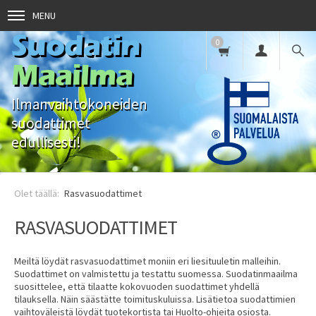
MENU
Suodatin
0
Maailma
Ilmanvaihtokoneiden
suodattimet
edullisesti!
Rasvasuodattimet
RASVASUODATTIMET
Meiltä löydät rasvasuodattimet moniin eri liesituuletin malleihin.
Suodattimet on valmistettu ja testattu suomessa. Suodatinmaailma
suosittelee, että tilaatte kokovuoden suodattimet yhdellä
tilauksella. Näin säästätte toimituskuluissa. Lisätietoa suodattimien
vaihtoväleistä löydät tuotekortista tai Huolto-ohjeita osiosta.