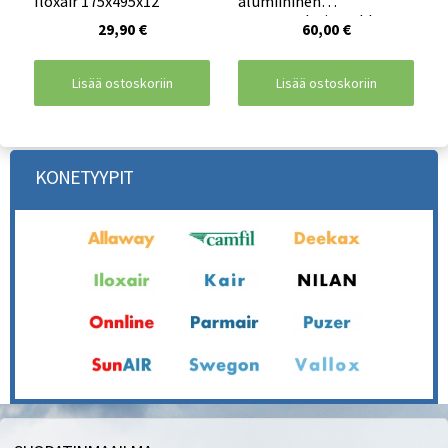
Iloxair 175x495x12
alumiininen
rasvasuodatinverkko
29,90 €
60,00 €
Lisää ostoskoriin
Lisää ostoskoriin
KONETYYPIT