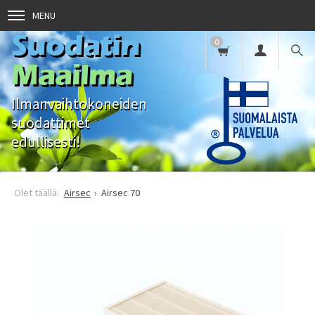
MENU
Suodatin
0
Maailma
Ilmanvaihtokoneiden
suodattimet
edullisesti!
Airsec
Airsec 70