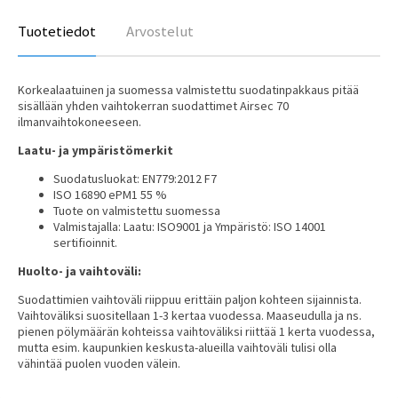
Tuotetiedot
Arvostelut
Korkealaatuinen ja suomessa valmistettu suodatinpakkaus pitää
sisällään yhden vaihtokerran suodattimet Airsec 70
ilmanvaihtokoneeseen.
Laatu- ja ympäristömerkit
Suodatusluokat: EN779:2012 F7
ISO 16890 ePM1 55 %
Tuote on valmistettu suomessa
Valmistajalla: Laatu: ISO9001 ja Ympäristö: ISO 14001
sertifioinnit.
Huolto- ja vaihtoväli:
Suodattimien vaihtoväli riippuu erittäin paljon kohteen sijainnista.
Vaihtoväliksi suositellaan 1-3 kertaa vuodessa. Maaseudulla ja ns.
pienen pölymäärän kohteissa vaihtoväliksi riittää 1 kerta vuodessa,
mutta esim. kaupunkien keskusta-alueilla vaihtoväli tulisi olla
vähintää puolen vuoden välein.