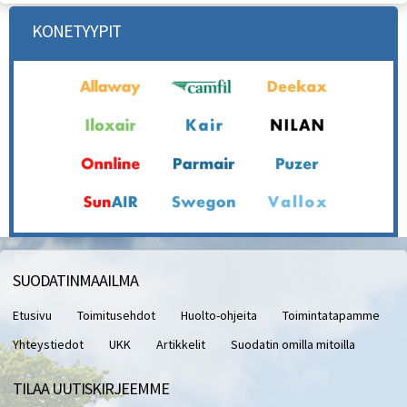
KONETYYPIT
SUODATINMAAILMA
Etusivu
Toimitusehdot
Huolto-ohjeita
Toimintatapamme
Yhteystiedot
UKK
Artikkelit
Suodatin omilla mitoilla
TILAA UUTISKIRJEEMME