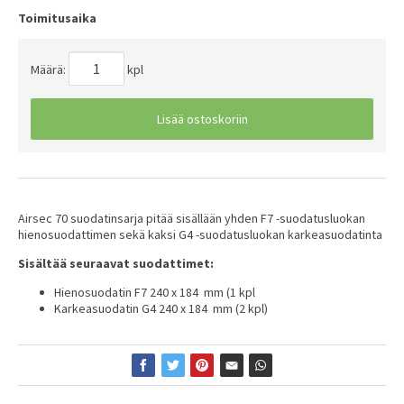
Toimitusaika
Määrä:
kpl
Lisää ostoskoriin
Airsec 70 suodatinsarja pitää sisällään yhden F7 -suodatusluokan
hienosuodattimen sekä kaksi G4 -suodatusluokan karkeasuodatinta
Sisältää seuraavat suodattimet:
Hienosuodatin F7 240 x 184 mm (1 kpl
Karkeasuodatin G4 240 x 184 mm (2 kpl)